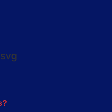
svg
s?