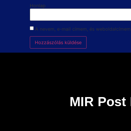
Honlap
A nevem, e-mail címem, és weboldalcíme
MIR Post 