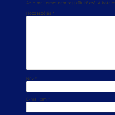
Az e-mail címet nem tesszük közzé.
A kötel
Hozzászólás
*
Név
*
E-mail cím
*