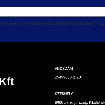
m mentése a böngészőben a következő hozzászólásomhoz.
ADÓSZÁM
25499658-2-20
Kft
SZÉKHELY
8900 Zalaegerszeg, Kikelet utca