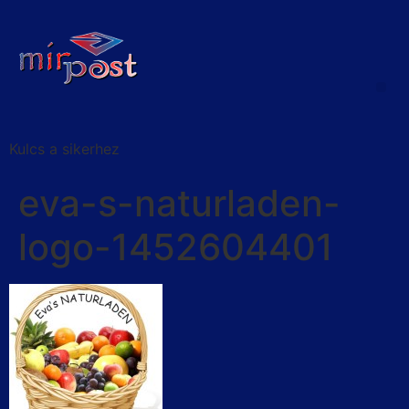
Kulcs a sikerhez
eva-s-naturladen-
logo-1452604401