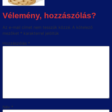
Vélemény, hozzászólás?
Az e-mail címet nem tesszük közzé.
A kötelező
mezőket
*
karakterrel jelöltük
Hozzászólás
*
Név
*