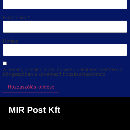
E-mail cím
*
Honlap
A nevem, e-mail címem, és weboldalcímem mentése a
böngészőben a következő hozzászólásomhoz.
MIR Post Kft